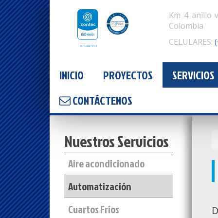
Km 4 anillo 
Colombia
CELULARES:
INICIO
PROYECTOS
SERVICIOS
CONTÁCTENOS
Nuestros Servicios
Aire acondicionado
Automatización
Cuartos Fríos
D