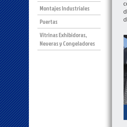
c
Montajes Industriales
d
d
Puertas
Vitrinas Exhibidoras,
Neveras y Congeladores